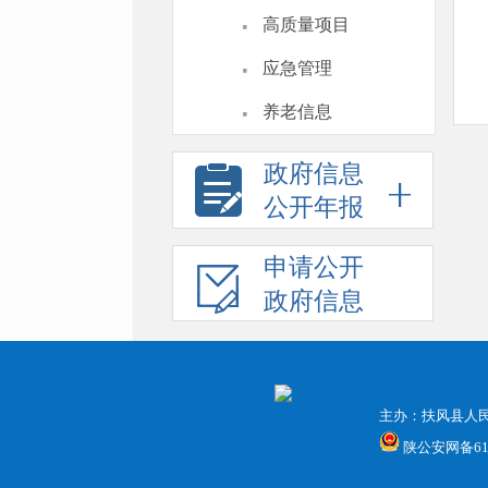
·
高质量项目
·
应急管理
·
养老信息
政府信息
公开年报
申请公开
政府信息
主办：扶风县人
陕公安网备6103