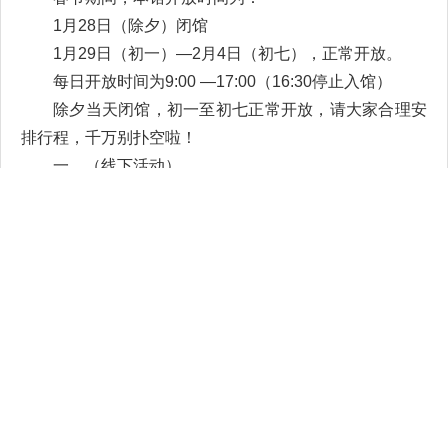
1月28日（除夕）闭馆
1月29日（初一）—2月4日（初七），正常开放。
每日开放时间为9:00 —17:00
（16:30停止入馆）
除夕当天闭馆，初一至初七正常开放，
请大家合理安
排行程，千万别扑空啦！
一、（线下活动）
“福印千年传 墨韵新春浓”
福字拓印体验活动
福字是春节文化的核心符号之一，拓印是我国古老的
传统技艺，由参与者亲自动手，通过动手体验福字拓印这
一千年传承的工艺，营造出浓厚的节日氛围与文化底蕴。
时间：2025年1月29日（大年初一）
9:30—11:30
地点：扶风县博物馆八卦亭前面
二、（线上活动）
“岁在乙巳：探秘文物中的蛇年印记”
线上图文展
精心挑选馆藏中与蛇有关的文物（申父盉、战国蟠虺
纹铜镜、隋四神十二生肖镜），通过线上展览形式，足不