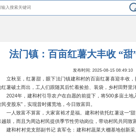
法门镇：百亩红薯大丰收 “甜
发布时间: 2025-08-15 08:49:10
立秋至，红薯甜，眼下法门镇建和村的百亩红薯喜迎丰收，
的红薯破土而出，工人们跟随其后忙着捡拾、装袋，乡村田野里
2024年，建和村引导农户在自愿的前提下，将500多亩土
农民变股东”，实现昔时撂荒地，今日致富田。
一人致富不算富，大家富裕才是福。建和村依托红薯这一“甜蜜
来越鼓，而且为周边村民提供季节性劳动岗位，带动村民共同致
建和村村党支部副书记 袁军仓：建和村蔬菜大棚基地创新