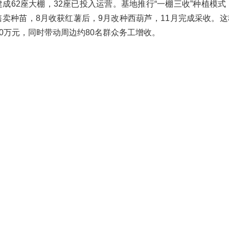
建成62座大棚，32座已投入运营。基地推行“一棚三收”种植模
售卖种苗，8月收获红薯后，9月改种西葫芦，11月完成采收。
80万元，同时带动周边约80名群众务工增收。