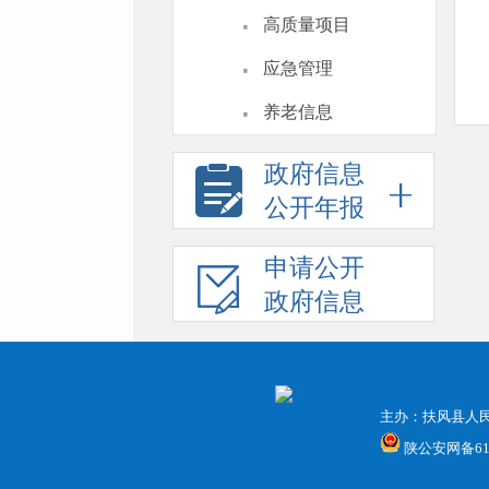
·
高质量项目
·
应急管理
·
养老信息
政府信息
公开年报
申请公开
政府信息
主办：扶风县人
陕公安网备6103