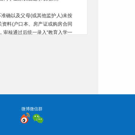
准确以及父母(或其他监护人)未按
关资料(户口本、房产证或购房合同
，审核通过后统一录入“教育入学一
（法定监护人），携带相关资料（务
）去网报学校进行线下审核，审核
，向家长发送录取结果。
置到有空余学位的公办学校（本县
和扶风二小第二初中分校区；符合
筹就近安排到扶风二小、城关街道
微博微信群