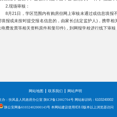
2.现场审核：
8月21日，学区范围内有购房但网上审核未通过或信息填报不
时填报或未按时提交报名信息的，由家长(法定监护人)，携带相
水电费发票等相关资料原件和复印件)，到网报学校进行线下审核
件事”招生系统经大数据核查比对后，向家长发送录取结果。
8月22日，符合学区入学条件但网上审核未通过的，由家长
工合同、居住证、一年工资流水、营业执照等资料原件和复印件
通过后统一录入“教育入学一件事”招生系统经大数据核查比对后
(三)统筹安置
对因学位满额未被录取的适龄儿童，由县教体局统筹就近安
进城经商、务工人员子女七年级就学统一安排到扶风县第二初中
条件的本县进城经商、务工人员子女一年级就学根据实际情况统
网站地图
联系我们
网站声明
办赵家小学和法门九年制学校入学就读）。
主办：扶风县人民政府办公室
陕ICP备12002704号
网站标识码：6103240002
(四)报到入学
陕公安网备61032402000143号
本网站建议使用IE8.0版本以上浏览器访问
9月1日义务教育学校组织新生入学。
五、有关说明