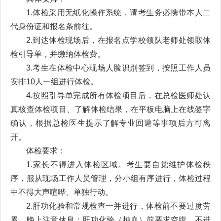
1.体检采用无纸化操作系统，请考生务必携带本人二
代身份证和报名条前往。
2.到达体检现场后，在报名点学校领队老师处领取体
检引导单，并缴纳体检费。
3.考生在体检中心现场人脸识别签到，按照工作人员
安排10人一组进行体检。
4.按照引导单完成所有体检项目后，在总检医师处认
真核查体检项目、了解体检结果，在平板电脑上在线签字
确认，根据总检医生提示了解专业回避等事项后方可离
开。
体检要求：
1.家长不得进入体检区域。考生要自觉维护体检秩
序，服从现场工作人员管理，分小组有序进行，体检过程
中不得大声喧哗、单独行动。
2.肝功化验和常规检查一并进行，体检前不要过度劳
累，晚上注意休息；肝功化验（抽血）前要求空腹，不进