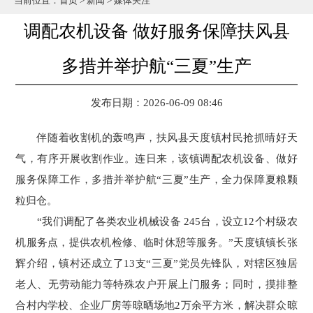
当前位置：
首页
>
新闻
>
媒体关注
调配农机设备 做好服务保障扶风县
多措并举护航“三夏”生产
发布日期：2026-06-09 08:46
伴随着收割机的轰鸣声，扶风县天度镇村民抢抓晴好天
气，有序开展收割作业。连日来，该镇调配农机设备、做好
服务保障工作，多措并举护航“三夏”生产，全力保障夏粮颗
粒归仓。
“我们调配了各类农业机械设备 245台，设立12个村级农
机服务点，提供农机检修、临时休憩等服务。”天度镇镇长张
辉介绍，镇村还成立了13支“三夏”党员先锋队，对辖区独居
老人、无劳动能力等特殊农户开展上门服务；同时，摸排整
合村内学校、企业厂房等晾晒场地2万余平方米，解决群众晾