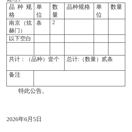
品种规
单
数
品种规格
单
数量
格
位
量
位
2
南京
（
炫
条
赫门
）
以下空白
共计：（品种）
壹
个
总计
:
（数量）贰条
备注
特此公告。
2026
年
6
月
5
日