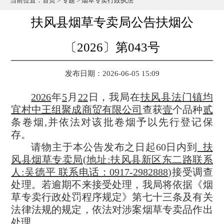
当前位置：
首页
>
专题
>
烟草专卖行政执法
扶风县烟草专卖局公告扶烟公
〔2026〕第043号
发布日期：2026-06-05 15:09
2026
年
5
月
2
2
日
，我局在
扶风县法门镇均
宜村中王组聚成商贸有限公司
查获
壹
个品种
贰
条卷烟
,并依法对该批卷烟予以先行登记保
存。
请物主于本公告发布之日起
60日内到
_扶
风县烟草专卖局(地址:扶风县新区东二路联系
人:吴德平 联系电话：0917-2982888)
接受调查
处理。若逾期不来接受处理，我局将依据《烟
草专卖行政处罚程序规定》第七十三条及有关
法律法规的规定，依法对涉案烟草专卖品作出
处理。