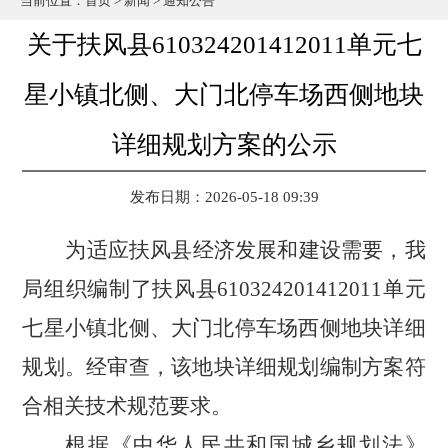
当前位置：
首页
>
新闻
>
通知公告
关于扶风县610324201412011单元七
星小镇北侧、大门北停车场西侧地块
详细规划方案的公示
发布日期：2026-05-18 09:39
为适应
扶风县
经济发展和建设需要，
我
局
组织编制了
扶风县
610324201412011
单元
七星小镇北侧、大门北停车场西侧地块
详细
规划。经审查，
该
地块详细规划编制方案符
合相关技术规范要求。
根据《中华人民共和国城乡规划法》