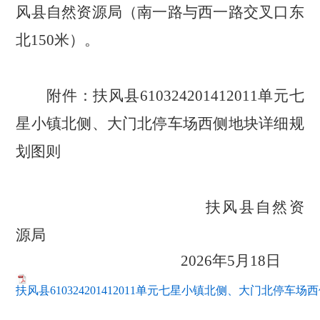
风县自然资源局（南一路与西一路交叉口东
北
150
米）
。
附件：
扶风县
610324201412011
单元七
星小镇北侧、大门北停车场西侧地块详细规
划图则
扶风县自然资
源局
202
6
年
5
月
18
日
扶风县610324201412011单元七星小镇北侧、大门北停车场